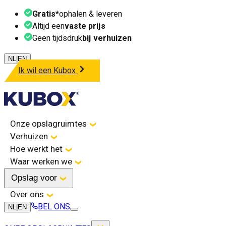
Gratis*
ophalen & leveren
Altijd een
vaste prijs
Geen tijdsdruk
bij verhuizen
NL
|
EN
Ik wil een Kubox
Onze opslagruimtes
Verhuizen
Hoe werkt het
Waar werken we
Opslag voor
Over ons
BEL ONS
NL
|
EN