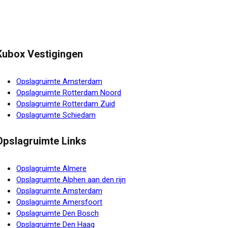
Kubox Vestigingen
Opslagruimte Amsterdam
Opslagruimte Rotterdam Noord
Opslagruimte Rotterdam Zuid
Opslagruimte Schiedam
Opslagruimte Links
Opslagruimte Almere
Opslagruimte Alphen aan den rijn
Opslagruimte Amsterdam
Opslagruimte Amersfoort
Opslagruimte Den Bosch
Opslagruimte Den Haag