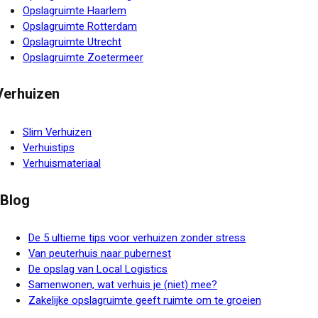
Opslagruimte Haarlem
Opslagruimte Rotterdam
Opslagruimte Utrecht
Opslagruimte Zoetermeer
Verhuizen
Slim Verhuizen
Verhuistips
Verhuismateriaal
Blog
De 5 ultieme tips voor verhuizen zonder stress
Van peuterhuis naar pubernest
De opslag van Local Logistics
Samenwonen, wat verhuis je (niet) mee?
Zakelijke opslagruimte geeft ruimte om te groeien