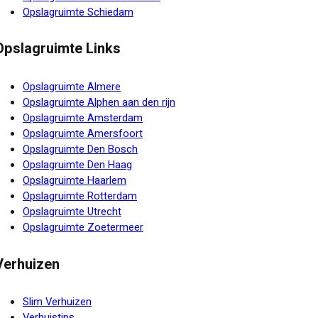
Opslagruimte Schiedam
Opslagruimte Links
Opslagruimte Almere
Opslagruimte Alphen aan den rijn
Opslagruimte Amsterdam
Opslagruimte Amersfoort
Opslagruimte Den Bosch
Opslagruimte Den Haag
Opslagruimte Haarlem
Opslagruimte Rotterdam
Opslagruimte Utrecht
Opslagruimte Zoetermeer
Verhuizen
Slim Verhuizen
Verhuistips