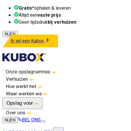
Gratis*
ophalen & leveren
Altijd een
vaste prijs
Geen tijdsdruk
bij verhuizen
NL
|
EN
Ik wil een Kubox
Onze opslagruimtes
Verhuizen
Hoe werkt het
Waar werken we
Opslag voor
Over ons
BEL ONS
NL
|
EN