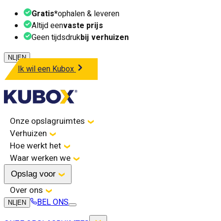
Gratis*
ophalen & leveren
Altijd een
vaste prijs
Geen tijdsdruk
bij verhuizen
NL
|
EN
Ik wil een Kubox
Onze opslagruimtes
Verhuizen
Hoe werkt het
Waar werken we
Opslag voor
Over ons
BEL ONS
NL
|
EN