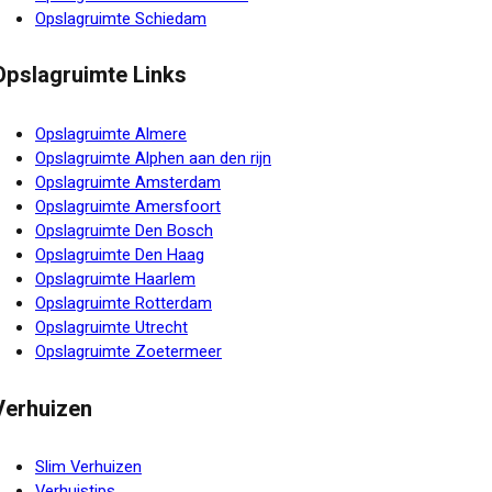
Opslagruimte Schiedam
Opslagruimte Links
Opslagruimte Almere
Opslagruimte Alphen aan den rijn
Opslagruimte Amsterdam
Opslagruimte Amersfoort
Opslagruimte Den Bosch
Opslagruimte Den Haag
Opslagruimte Haarlem
Opslagruimte Rotterdam
Opslagruimte Utrecht
Opslagruimte Zoetermeer
Verhuizen
Slim Verhuizen
Verhuistips