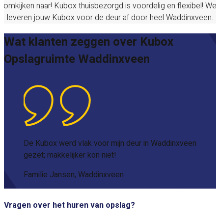
omkijken naar! Kubox thuisbezorgd is voordelig en flexibel! We
leveren jouw Kubox voor de deur af door heel
Waddinxveen
.
Wat klanten zeggen over Kubox
Opslagruimte Waddinxveen
De Kubox werd vlak voor mijn deur in Waddinxveen
gezet; makkelijker kon niet!
Familie Jansen, Waddinxveen
Vragen over het huren van opslag?