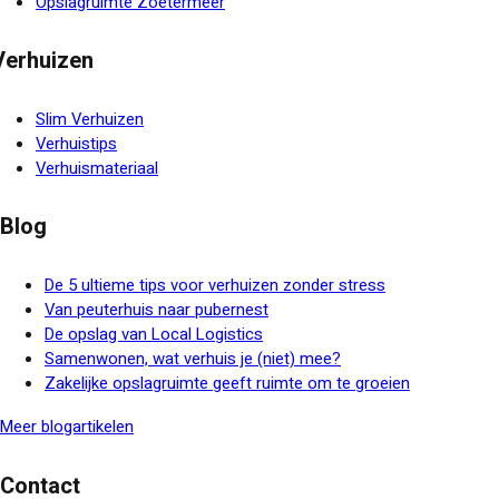
Opslagruimte Zoetermeer
Verhuizen
Slim Verhuizen
Verhuistips
Verhuismateriaal
Blog
De 5 ultieme tips voor verhuizen zonder stress
Van peuterhuis naar pubernest
De opslag van Local Logistics
Samenwonen, wat verhuis je (niet) mee?
Zakelijke opslagruimte geeft ruimte om te groeien
Meer blogartikelen
Contact