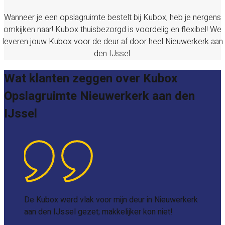
Wanneer je een opslagruimte bestelt bij Kubox, heb je nergens
omkijken naar! Kubox thuisbezorgd is voordelig en flexibel! We
leveren jouw Kubox voor de deur af door heel
Nieuwerkerk aan
den IJssel
.
Wat klanten zeggen over Kubox
Opslagruimte Nieuwerkerk aan den
IJssel
De Kubox werd vlak voor mijn deur in Nieuwerkerk
aan den IJssel gezet; makkelijker kon niet!