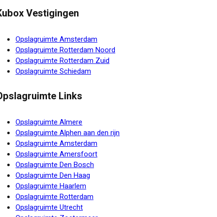
Kubox Vestigingen
Opslagruimte Amsterdam
Opslagruimte Rotterdam Noord
Opslagruimte Rotterdam Zuid
Opslagruimte Schiedam
Opslagruimte Links
Opslagruimte Almere
Opslagruimte Alphen aan den rijn
Opslagruimte Amsterdam
Opslagruimte Amersfoort
Opslagruimte Den Bosch
Opslagruimte Den Haag
Opslagruimte Haarlem
Opslagruimte Rotterdam
Opslagruimte Utrecht