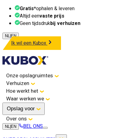
Gratis*
ophalen & leveren
Altijd een
vaste prijs
Geen tijdsdruk
bij verhuizen
NL
|
EN
Ik wil een Kubox
Onze opslagruimtes
Verhuizen
Hoe werkt het
Waar werken we
Opslag voor
Over ons
BEL ONS
NL
|
EN