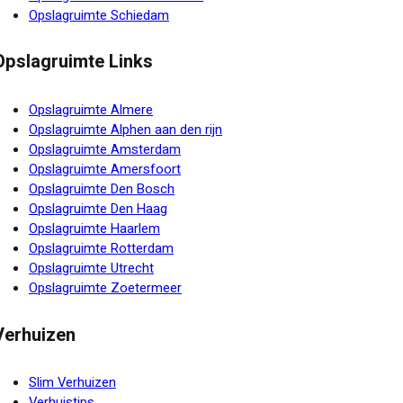
Opslagruimte Schiedam
Opslagruimte Links
Opslagruimte Almere
Opslagruimte Alphen aan den rijn
Opslagruimte Amsterdam
Opslagruimte Amersfoort
Opslagruimte Den Bosch
Opslagruimte Den Haag
Opslagruimte Haarlem
Opslagruimte Rotterdam
Opslagruimte Utrecht
Opslagruimte Zoetermeer
Verhuizen
Slim Verhuizen
Verhuistips