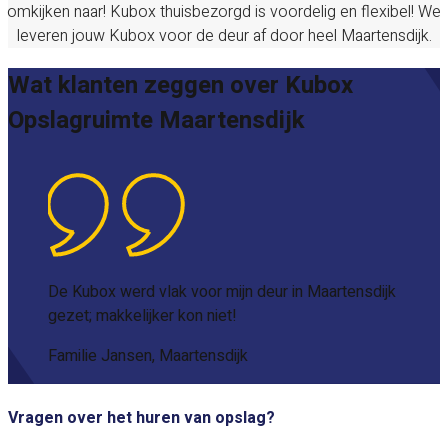
omkijken naar! Kubox thuisbezorgd is voordelig en flexibel! We
leveren jouw Kubox voor de deur af door heel
Maartensdijk
.
Wat klanten zeggen over Kubox
Opslagruimte Maartensdijk
De Kubox werd vlak voor mijn deur in Maartensdijk
gezet; makkelijker kon niet!
Familie Jansen, Maartensdijk
Vragen over het huren van opslag?