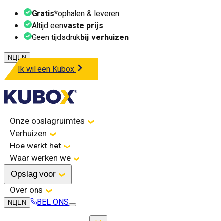
Gratis*
ophalen & leveren
Altijd een
vaste prijs
Geen tijdsdruk
bij verhuizen
NL
|
EN
Ik wil een Kubox
Onze opslagruimtes
Verhuizen
Hoe werkt het
Waar werken we
Opslag voor
Over ons
BEL ONS
NL
|
EN