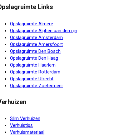
Opslagruimte Links
Opslagruimte Almere
Opslagruimte Alphen aan den rijn
Opslagruimte Amsterdam
Opslagruimte Amersfoort
Opslagruimte Den Bosch
Opslagruimte Den Haag
Opslagruimte Haarlem
Opslagruimte Rotterdam
Opslagruimte Utrecht
Opslagruimte Zoetermeer
Verhuizen
Slim Verhuizen
Verhuistips
Verhuismateriaal