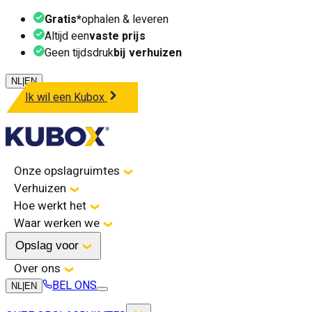
Gratis*
ophalen & leveren
Altijd een
vaste prijs
Geen tijdsdruk
bij verhuizen
NL
|
EN
Ik wil een Kubox
Onze opslagruimtes
Verhuizen
Hoe werkt het
Waar werken we
Opslag voor
Over ons
BEL ONS
NL
|
EN