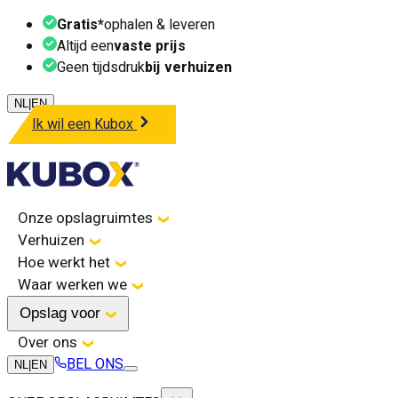
Gratis*
ophalen & leveren
Altijd een
vaste prijs
Geen tijdsdruk
bij verhuizen
NL
|
EN
Ik wil een Kubox
Onze opslagruimtes
Verhuizen
Hoe werkt het
Waar werken we
Opslag voor
Over ons
BEL ONS
NL
|
EN