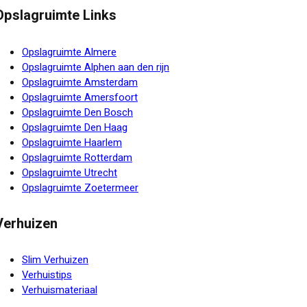
Opslagruimte Links
Opslagruimte Almere
Opslagruimte Alphen aan den rijn
Opslagruimte Amsterdam
Opslagruimte Amersfoort
Opslagruimte Den Bosch
Opslagruimte Den Haag
Opslagruimte Haarlem
Opslagruimte Rotterdam
Opslagruimte Utrecht
Opslagruimte Zoetermeer
Verhuizen
Slim Verhuizen
Verhuistips
Verhuismateriaal