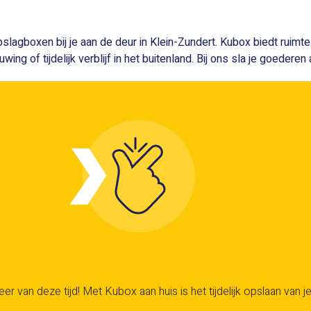
 opslagboxen bij je aan de deur in Klein-Zundert. Kubox biedt rui
ng of tijdelijk verblijf in het buitenland. Bij ons sla je goederen 
er van deze tijd! Met Kubox aan huis is het tijdelijk opslaan van je