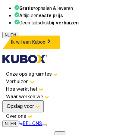
Gratis*
ophalen & leveren
Altijd een
vaste prijs
Geen tijdsdruk
bij verhuizen
NL
|
EN
Ik wil een Kubox
Onze opslagruimtes
Verhuizen
Hoe werkt het
Waar werken we
Opslag voor
Over ons
BEL ONS
NL
|
EN