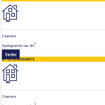
2 kamers
2
Opslagruimte van
4m
Verder
M- OPSLAGRUIMTE
3 kamers
2