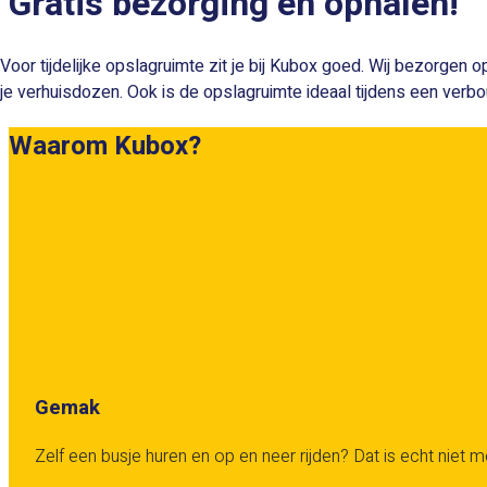
Gratis bezorging en ophalen!
Voor tijdelijke opslagruimte zit je bij Kubox goed. Wij bezorgen
je verhuisdozen. Ook is de opslagruimte ideaal tijdens een verbouwi
Waarom Kubox?
Gemak
Zelf een busje huren en op en neer rijden? Dat is echt niet me