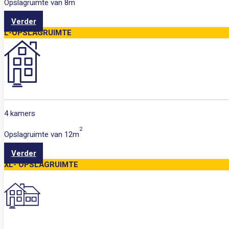
Opslagruimte van
8m
Verder
L-OPSLAGRUIMTE
4 kamers
2
Opslagruimte van
12m
Verder
XL- OPSLAGRUIMTE