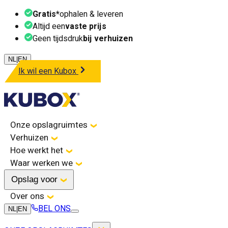
Gratis*
ophalen & leveren
Altijd een
vaste prijs
Geen tijdsdruk
bij verhuizen
NL
|
EN
Ik wil een Kubox
Onze opslagruimtes
Verhuizen
Hoe werkt het
Waar werken we
Opslag voor
Over ons
BEL ONS
NL
|
EN