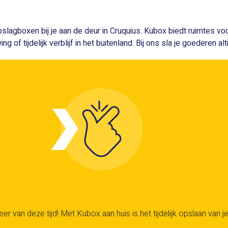
opslagboxen bij je aan de deur in Cruquius. Kubox biedt ruimtes v
of tijdelijk verblijf in het buitenland. Bij ons sla je goederen alt
er van deze tijd! Met Kubox aan huis is het tijdelijk opslaan van je