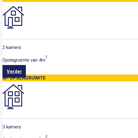
2 kamers
2
Opslagruimte van
4m
Verder
M- OPSLAGRUIMTE
3 kamers
2