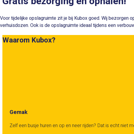
Gratis bezorging en ophalen!
Voor tijdelijke opslagruimte zit je bij Kubox goed. Wij bezorgen 
verhuisdozen. Ook is de opslagruimte ideaal tijdens een verbouwing 
Waarom Kubox?
Gemak
Zelf een busje huren en op en neer rijden? Dat is echt niet me