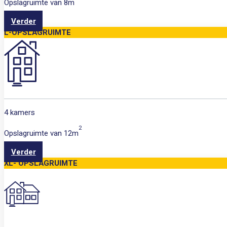
Opslagruimte van
8m
Verder
L-OPSLAGRUIMTE
4 kamers
2
Opslagruimte van
12m
Verder
XL- OPSLAGRUIMTE