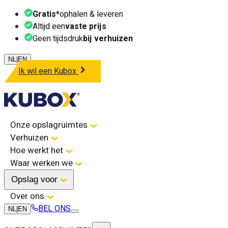
Gratis*
ophalen & leveren
Altijd een
vaste prijs
Geen tijdsdruk
bij verhuizen
NL
|
EN
Ik wil een Kubox
Onze opslagruimtes
Verhuizen
Hoe werkt het
Waar werken we
Opslag voor
Over ons
BEL ONS
NL
|
EN