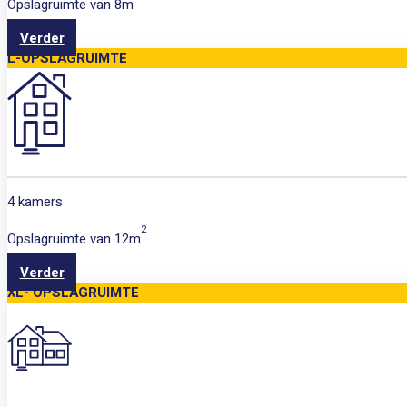
Opslagruimte van
8m
Verder
L-OPSLAGRUIMTE
4 kamers
2
Opslagruimte van
12m
Verder
XL- OPSLAGRUIMTE