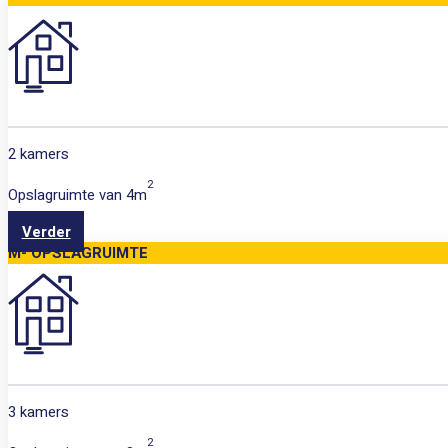
2 kamers
2
Opslagruimte van
4m
Verder
M- OPSLAGRUIMTE
3 kamers
2