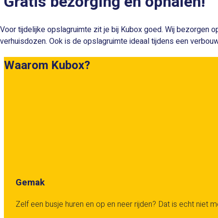
Gratis bezorging en ophalen!
Voor tijdelijke opslagruimte zit je bij Kubox goed. Wij bezorgen
verhuisdozen. Ook is de opslagruimte ideaal tijdens een verbouwing 
Waarom Kubox?
Gemak
Zelf een busje huren en op en neer rijden? Dat is echt niet me