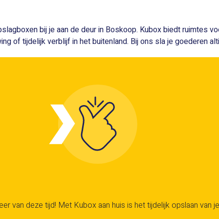
 opslagboxen bij je aan de deur in Boskoop. Kubox biedt ruimtes v
of tijdelijk verblijf in het buitenland. Bij ons sla je goederen alt
er van deze tijd! Met Kubox aan huis is het tijdelijk opslaan van je