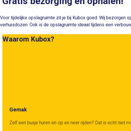
Gratis bezorging en ophalen!
Voor tijdelijke opslagruimte zit je bij Kubox goed. Wij bezorgen 
verhuisdozen. Ook is de opslagruimte ideaal tijdens een verbouwing 
Waarom Kubox?
Gemak
Zelf een busje huren en op en neer rijden? Dat is echt niet me