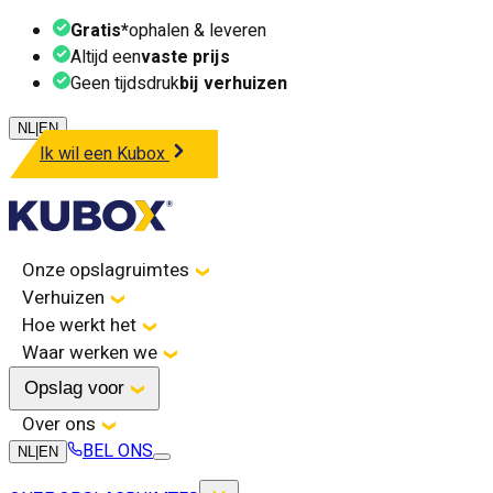
Gratis*
ophalen & leveren
Altijd een
vaste prijs
Geen tijdsdruk
bij verhuizen
NL
|
EN
Ik wil een Kubox
Onze opslagruimtes
Verhuizen
Hoe werkt het
Waar werken we
Opslag voor
Over ons
BEL ONS
NL
|
EN