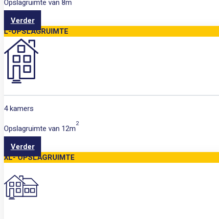
Opslagruimte van
8m
Verder
L-OPSLAGRUIMTE
4 kamers
2
Opslagruimte van
12m
Verder
XL- OPSLAGRUIMTE