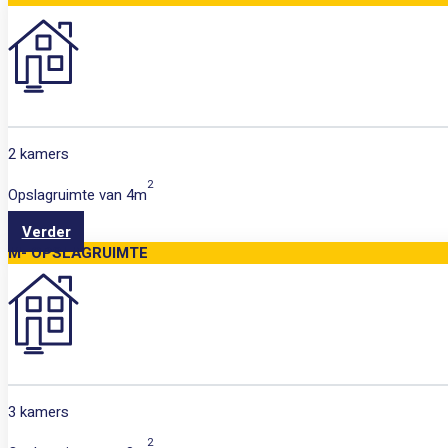
2 kamers
2
Opslagruimte van
4m
Verder
M- OPSLAGRUIMTE
3 kamers
2