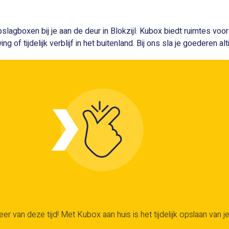
opslagboxen bij je aan de deur in Blokzijl. Kubox biedt ruimtes vo
of tijdelijk verblijf in het buitenland. Bij ons sla je goederen alt
er van deze tijd! Met Kubox aan huis is het tijdelijk opslaan van je