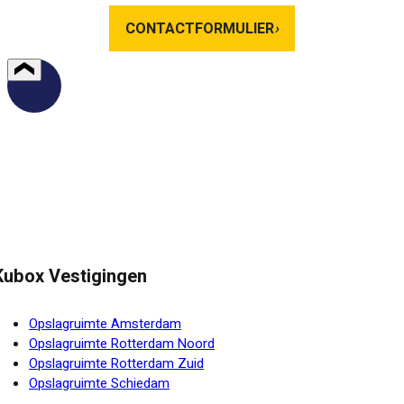
CONTACTFORMULIER
›
Kubox Vestigingen
Opslagruimte Amsterdam
Opslagruimte Rotterdam Noord
Opslagruimte Rotterdam Zuid
Opslagruimte Schiedam