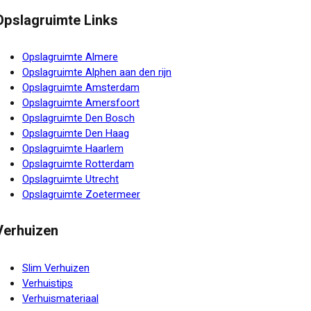
Opslagruimte Links
Opslagruimte Almere
Opslagruimte Alphen aan den rijn
Opslagruimte Amsterdam
Opslagruimte Amersfoort
Opslagruimte Den Bosch
Opslagruimte Den Haag
Opslagruimte Haarlem
Opslagruimte Rotterdam
Opslagruimte Utrecht
Opslagruimte Zoetermeer
Verhuizen
Slim Verhuizen
Verhuistips
Verhuismateriaal