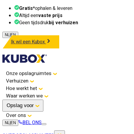
Gratis*
ophalen & leveren
Altijd een
vaste prijs
Geen tijdsdruk
bij verhuizen
NL
|
EN
Ik wil een Kubox
Onze opslagruimtes
Verhuizen
Hoe werkt het
Waar werken we
Opslag voor
Over ons
BEL ONS
NL
|
EN