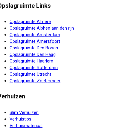
Opslagruimte Links
Opslagruimte Almere
Opslagruimte Alphen aan den rijn
Opslagruimte Amsterdam
Opslagruimte Amersfoort
Opslagruimte Den Bosch
Opslagruimte Den Haag
Opslagruimte Haarlem
Opslagruimte Rotterdam
Opslagruimte Utrecht
Opslagruimte Zoetermeer
Verhuizen
Slim Verhuizen
Verhuistips
Verhuismateriaal