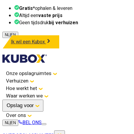
Gratis*
ophalen & leveren
Altijd een
vaste prijs
Geen tijdsdruk
bij verhuizen
NL
|
EN
Ik wil een Kubox
Onze opslagruimtes
Verhuizen
Hoe werkt het
Waar werken we
Opslag voor
Over ons
BEL ONS
NL
|
EN