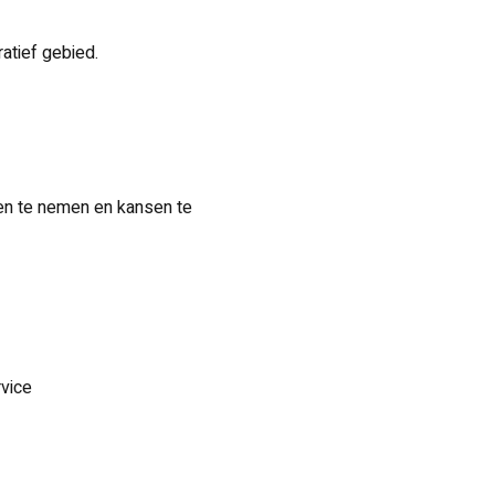
atief gebied.
r
en te nemen en kansen te
rvice