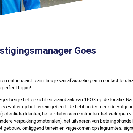
stigingsmanager Goes
sch en enthousiast team, hou je van afwisseling en in contact te
perfect bij jou!
er ben je het gezicht en vraagbaak van 1BOX op de locatie. N
lles wat er op het terrein gebeurt. Je hebt onder meer de volgend
potentiële) klanten; het afsluiten van contracten; het verkopen v
andere verpakkingsmaterialen); het uitvoeren van betalingshandel
gebouw, omliggend terrein en vrijgekomen opslagruimtes; signale