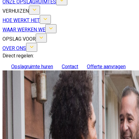
ONZE OPSLAGRUIMTES
VERHUIZEN
HOE WERKT HET
WAAR WERKEN WE
OPSLAG VOOR
OVER ONS
Direct regelen:
Opslagruimte huren
Contact
Offerte aanvragen