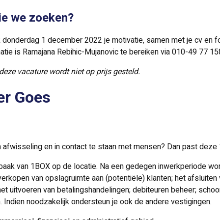
die we zoeken?
ijk donderdag 1 december 2022 je motivatie, samen met je cv en f
atie is Ramajana Rebihic-Mujanovic te bereiken via 010-49 77 15
deze vacature wordt niet op prijs gesteld.
er Goes
van afwisseling en in contact te staan met mensen? Dan past deze 
ak van 1BOX op de locatie. Na een gedegen inwerkperiode word je
erkopen van opslagruimte aan (potentiële) klanten; het afsluiten
het uitvoeren van betalingshandelingen; debiteuren beheer; sch
n. Indien noodzakelijk ondersteun je ook de andere vestigingen.