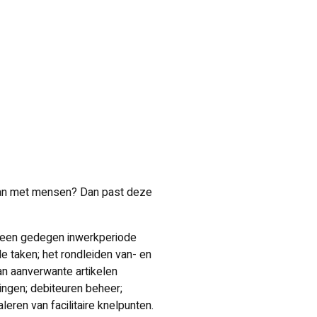
 staan met mensen? Dan past deze
a een gedegen inwerkperiode
e taken; het rondleiden van- en
an aanverwante artikelen
ingen; debiteuren beheer;
ren van facilitaire knelpunten.