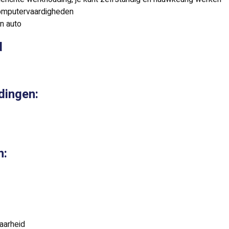
computervaardigheden
en auto
d
dingen:
n:
aarheid