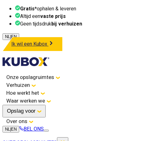
Gratis*
ophalen & leveren
Altijd een
vaste prijs
Geen tijdsdruk
bij verhuizen
NL
|
EN
Ik wil een Kubox
Onze opslagruimtes
Verhuizen
Hoe werkt het
Waar werken we
Opslag voor
Over ons
BEL ONS
NL
|
EN