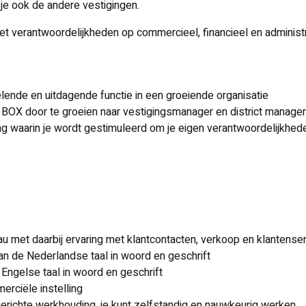
je ook de andere vestigingen.
met verantwoordelijkheden op commercieel, financieel en administr
lende en uitdagende functie in een groeiende organisatie
BOX door te groeien naar vestigingsmanager en district manage
g waarin je wordt gestimuleerd om je eigen verantwoordelijkhed
 met daarbij ervaring met klantcontacten, verkoop en klantense
an de Nederlandse taal in woord en geschrift
Engelse taal in woord en geschrift
erciële instelling
gerichte werkhouding, je kunt zelfstandig en nauwkeurig werken