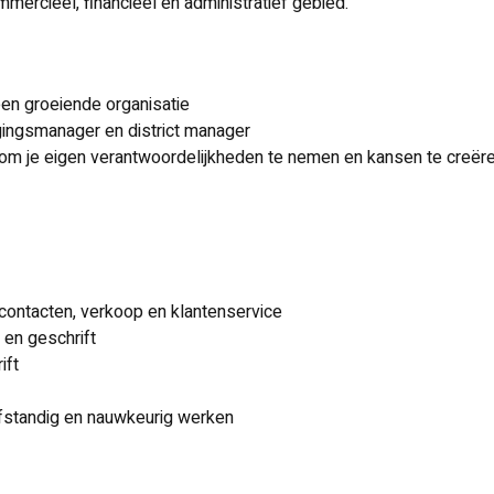
mercieel, financieel en administratief gebied.
een groeiende organisatie
gingsmanager en district manager
om je eigen verantwoordelijkheden te nemen en kansen te creër
contacten, verkoop en klantenservice
 en geschrift
ift
elfstandig en nauwkeurig werken