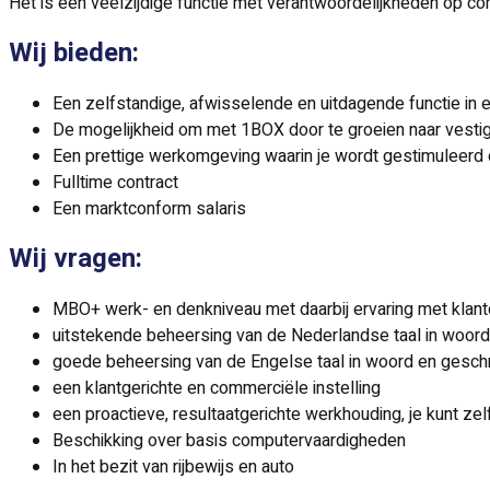
Het is een veelzijdige functie met verantwoordelijkheden op com
Wij bieden:
Een zelfstandige, afwisselende en uitdagende functie in 
De mogelijkheid om met 1BOX door te groeien naar vesti
Een prettige werkomgeving waarin je wordt gestimuleerd 
Fulltime contract
Een marktconform salaris
Wij vragen:
MBO+ werk- en denkniveau met daarbij ervaring met klant
uitstekende beheersing van de Nederlandse taal in woord
goede beheersing van de Engelse taal in woord en geschr
een klantgerichte en commerciële instelling
een proactieve, resultaatgerichte werkhouding, je kunt z
Beschikking over basis computervaardigheden
In het bezit van rijbewijs en auto