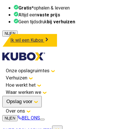
Gratis*
ophalen & leveren
Altijd een
vaste prijs
Geen tijdsdruk
bij verhuizen
NL
|
EN
Ik wil een Kubox
Onze opslagruimtes
Verhuizen
Hoe werkt het
Waar werken we
Opslag voor
Over ons
BEL ONS
NL
|
EN